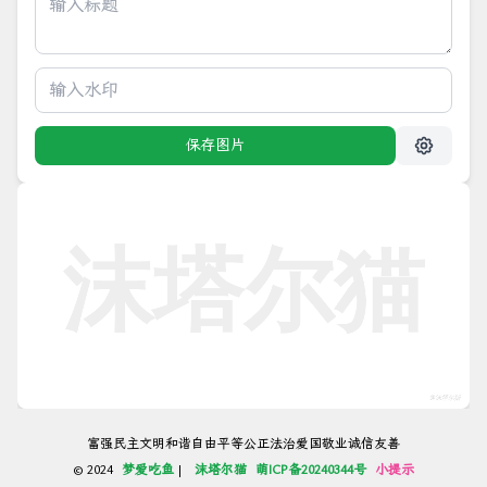
图标背景颜色
保存图片
富强
民主
文明
和谐
自由
平等
公正
法治
爱国
敬业
诚信
友善
© 2024
梦爱吃鱼
|
沫塔尔猫
萌ICP备20240344号
小提示